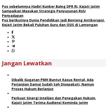
Pos sebelumnya
Hadiri Kunker Baleg DPR RI, Kajati Jatim
Sampaikan Masukan Strategis Penyusunan RUU
Penyadapan
Pos berikutnya
Dunia Pendidikan Jadi Benteng Antikorupsi,
Kejati Jatim Bekali Puluhan Guru dan OSIS di Lamongan
Jangan Lewatkan
Dibalik Gugatan PMH Buntut Kasus Rental, Ada
Perjanjian Damai Sudah Sah Disepakati, Namun
Proses Hukum Berlanjut
Perkuat Sinergi Intelijen dan Penegakan Hukum,
Kajati Jatim Terima Audiensi Kominda Jatim