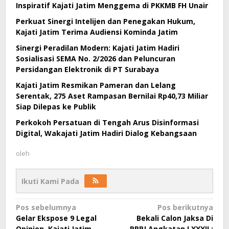
Inspiratif Kajati Jatim Menggema di PKKMB FH Unair
Perkuat Sinergi Intelijen dan Penegakan Hukum,
Kajati Jatim Terima Audiensi Kominda Jatim
Sinergi Peradilan Modern: Kajati Jatim Hadiri
Sosialisasi SEMA No. 2/2026 dan Peluncuran
Persidangan Elektronik di PT Surabaya
Kajati Jatim Resmikan Pameran dan Lelang
Serentak, 275 Aset Rampasan Bernilai Rp40,73 Miliar
Siap Dilepas ke Publik
Perkokoh Persatuan di Tengah Arus Disinformasi
Digital, Wakajati Jatim Hadiri Dialog Kebangsaan
oleh
Ikuti Kami Pada
Navigasi
Pos sebelumnya
Pos berikutnya
Gelar Ekspose 9 Legal
Bekali Calon Jaksa Di
pos
Opinion, Kajati Jatim
PPPJ Angkatan LXXXII :