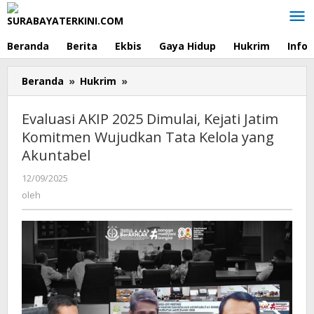
Lewati
ke
konten
Beranda
Berita
Ekbis
Gaya Hidup
Hukrim
Info
Beranda
»
Hukrim
»
Evaluasi
AKIP
2025
Evaluasi AKIP 2025 Dimulai, Kejati Jatim
Dimulai,
Komitmen Wujudkan Tata Kelola yang
Kejati
Akuntabel
Jatim
Komitmen
12/09/2025
oleh
Wujudkan
oleh
Tata
Kelola
yang
Akuntabel