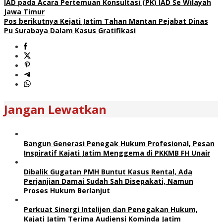
IAD pada Acara Pertemuan Konsultasi (PK) IAD Se Wilayah
Jawa Timur
Pos berikutnya
Kejati Jatim Tahan Mantan Pejabat Dinas
Pu Surabaya Dalam Kasus Gratifikasi
Jangan Lewatkan
Bangun Generasi Penegak Hukum Profesional, Pesan
Inspiratif Kajati Jatim Menggema di PKKMB FH Unair
Dibalik Gugatan PMH Buntut Kasus Rental, Ada
Perjanjian Damai Sudah Sah Disepakati, Namun
Proses Hukum Berlanjut
Perkuat Sinergi Intelijen dan Penegakan Hukum,
Kajati Jatim Terima Audiensi Kominda Jatim