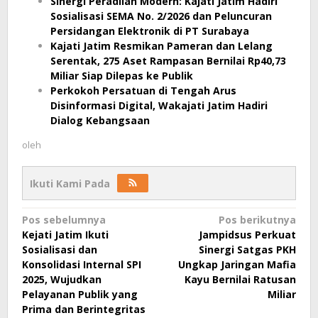
Sinergi Peradilan Modern: Kajati Jatim Hadiri
Sosialisasi SEMA No. 2/2026 dan Peluncuran
Persidangan Elektronik di PT Surabaya
Kajati Jatim Resmikan Pameran dan Lelang
Serentak, 275 Aset Rampasan Bernilai Rp40,73
Miliar Siap Dilepas ke Publik
Perkokoh Persatuan di Tengah Arus
Disinformasi Digital, Wakajati Jatim Hadiri
Dialog Kebangsaan
oleh
Ikuti Kami Pada
Navigasi
Pos sebelumnya
Pos berikutnya
Kejati Jatim Ikuti
Jampidsus Perkuat
pos
Sosialisasi dan
Sinergi Satgas PKH
Konsolidasi Internal SPI
Ungkap Jaringan Mafia
2025, Wujudkan
Kayu Bernilai Ratusan
Pelayanan Publik yang
Miliar
Prima dan Berintegritas