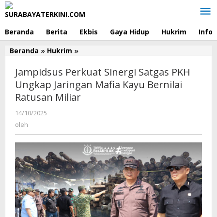
Lewati
ke
konten
Beranda
Berita
Ekbis
Gaya Hidup
Hukrim
Info
Beranda
»
Hukrim
»
Jampidsus
Perkuat
Jampidsus Perkuat Sinergi Satgas PKH
Sinergi
Satgas
Ungkap Jaringan Mafia Kayu Bernilai
PKH
Ratusan Miliar
Ungkap
Jaringan
14/10/2025
oleh
Mafia
oleh
Kayu
Bernilai
Ratusan
Miliar