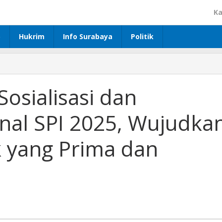
Ka
p
Hukrim
Info Surabaya
Politik
 Sosialisasi dan
rnal SPI 2025, Wujudka
k yang Prima dan