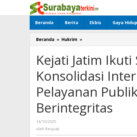
Lewati
ke
konten
Beranda
Berita
Ekbis
Gaya Hidu
Beranda
»
Hukrim
»
Kejati
Jatim
Ikuti
Kejati Jatim Ikuti
Sosialisasi
dan
Konsolidasi Inte
Konsolidasi
Internal
SPI
Pelayanan Publi
2025,
Wujudkan
Berintegritas
Pelayanan
Publik
yang
14/10/2025
oleh
Prima
Respati
oleh
Respati
dan
Berintegritas