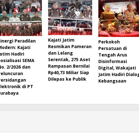
Kajati Jatim
Sinergi Peradilan
Perkokoh
Resmikan Pameran
Modern: Kajati
Persatuan di
dan Lelang
Jatim Hadiri
Tengah Arus
Serentak, 275 Aset
Sosialisasi SEMA
Disinformasi
Rampasan Bernilai
No. 2/2026 dan
Digital, Wakajati
Rp40,73 Miliar Siap
Peluncuran
Jatim Hadiri Dialo
Dilepas ke Publik
Persidangan
Kebangsaan
Elektronik di PT
Surabaya