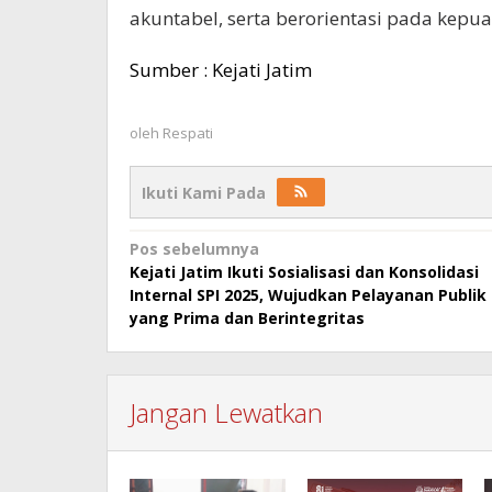
akuntabel, serta berorientasi pada kepu
Sumber : Kejati Jatim
oleh
Respati
Ikuti Kami Pada
Navigasi
Pos sebelumnya
Kejati Jatim Ikuti Sosialisasi dan Konsolidasi
pos
Internal SPI 2025, Wujudkan Pelayanan Publik
yang Prima dan Berintegritas
Jangan Lewatkan