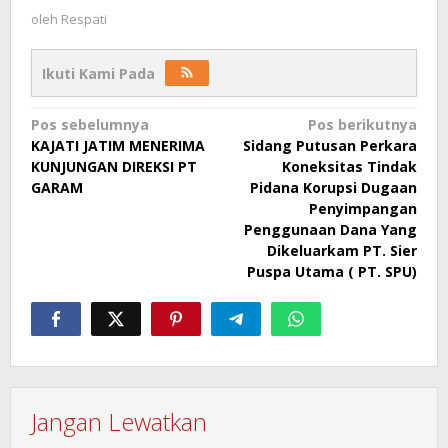
oleh
Respati
Ikuti Kami Pada
Navigasi
Pos sebelumnya
Pos berikutnya
KAJATI JATIM MENERIMA
Sidang Putusan Perkara
pos
KUNJUNGAN DIREKSI PT
Koneksitas Tindak
GARAM
Pidana Korupsi Dugaan
Penyimpangan
Penggunaan Dana Yang
Dikeluarkam PT. Sier
Puspa Utama ( PT. SPU)
Jangan Lewatkan