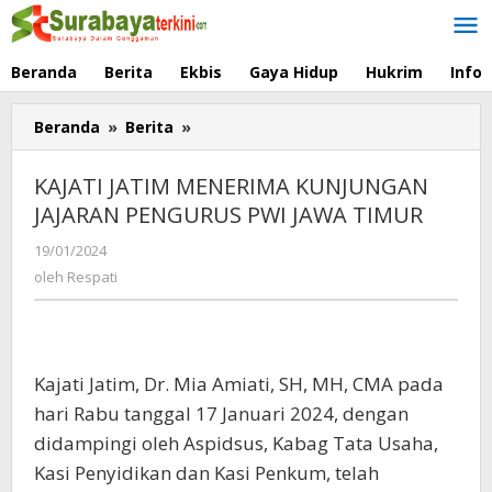
Lewati
ke
konten
Beranda
Berita
Ekbis
Gaya Hidup
Hukrim
Info
Beranda
»
Berita
»
KAJATI
JATIM
MENERIMA
KAJATI JATIM MENERIMA KUNJUNGAN
KUNJUNGAN
JAJARAN PENGURUS PWI JAWA TIMUR
JAJARAN
PENGURUS
19/01/2024
oleh
PWI
Respati
oleh
Respati
JAWA
TIMUR
Kajati Jatim, Dr. Mia Amiati, SH, MH, CMA pada
hari Rabu tanggal 17 Januari 2024, dengan
didampingi oleh Aspidsus, Kabag Tata Usaha,
Kasi Penyidikan dan Kasi Penkum, telah