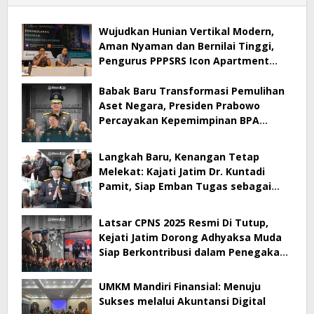
Wujudkan Hunian Vertikal Modern,
Aman Nyaman dan Bernilai Tinggi,
Pengurus PPPSRS Icon Apartment
Gresik Terapkan Aplikasi Digital Pro
Apps
Babak Baru Transformasi Pemulihan
Aset Negara, Presiden Prabowo
Percayakan Kepemimpinan BPA
kepada Dr. Kuntadi
Langkah Baru, Kenangan Tetap
Melekat: Kajati Jatim Dr. Kuntadi
Pamit, Siap Emban Tugas sebagai
Kepala BPA
Latsar CPNS 2025 Resmi Di Tutup,
Kejati Jatim Dorong Adhyaksa Muda
Siap Berkontribusi dalam Penegakan
Hukum
UMKM Mandiri Finansial: Menuju
Sukses melalui Akuntansi Digital