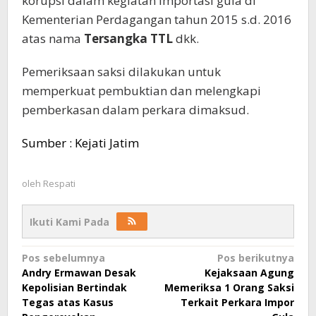
korupsi dalam kegiatan importasi gula di
Kementerian Perdagangan tahun 2015 s.d. 2016
atas nama
Tersangka TTL
dkk.
Pemeriksaan saksi dilakukan untuk
memperkuat pembuktian dan melengkapi
pemberkasan dalam perkara dimaksud.
Sumber : Kejati Jatim
oleh
Respati
Ikuti Kami Pada
Navigasi
Pos sebelumnya
Pos berikutnya
Andry Ermawan Desak
Kejaksaan Agung
pos
Kepolisian Bertindak
Memeriksa 1 Orang Saksi
Tegas atas Kasus
Terkait Perkara Impor