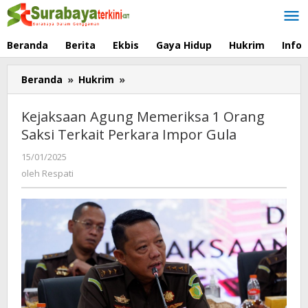
Lewati
ke
konten
Beranda
Berita
Ekbis
Gaya Hidup
Hukrim
Info
Beranda
»
Hukrim
»
Kejaksaan
Agung
Memeriksa
Kejaksaan Agung Memeriksa 1 Orang
1
Saksi Terkait Perkara Impor Gula
Orang
Saksi
15/01/2025
oleh
Terkait
Respati
oleh
Respati
Perkara
Impor
Gula