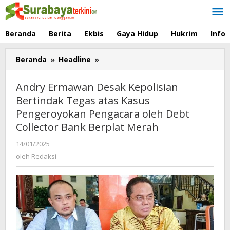
Lewati
ke
konten
Beranda
Berita
Ekbis
Gaya Hidup
Hukrim
Info
Beranda
»
Headline
»
Andry
Ermawan
Desak
Andry Ermawan Desak Kepolisian
Kepolisian
Bertindak Tegas atas Kasus
Bertindak
Pengeroyokan Pengacara oleh Debt
Tegas
atas
Collector Bank Berplat Merah
Kasus
14/01/2025
oleh
Pengeroyokan
Redaksi
oleh
Redaksi
Pengacara
oleh
Debt
Collector
Bank
Berplat
Merah