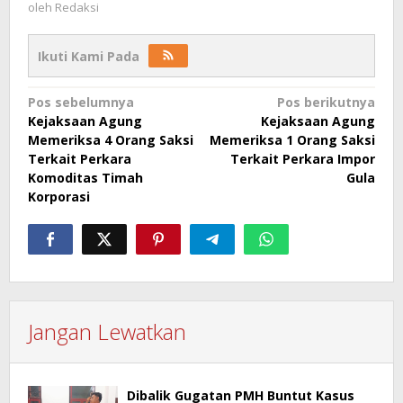
oleh
Redaksi
Ikuti Kami Pada
Navigasi
Pos sebelumnya
Pos berikutnya
Kejaksaan Agung
Kejaksaan Agung
pos
Memeriksa 4 Orang Saksi
Memeriksa 1 Orang Saksi
Terkait Perkara
Terkait Perkara Impor
Komoditas Timah
Gula
Korporasi
Jangan Lewatkan
Dibalik Gugatan PMH Buntut Kasus