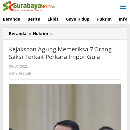
Lewati
ke
konten
Beranda
Berita
Ekbis
Gaya Hidup
Hukrim
Info
Beranda
»
Hukrim
»
Kejaksaan
Agung
Memeriksa
Kejaksaan Agung Memeriksa 7 Orang
7
Saksi Terkait Perkara Impor Gula
Orang
Saksi
09/01/2025
oleh
Terkait
Respati
oleh
Respati
Perkara
Impor
Gula