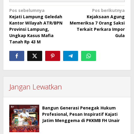
Navigasi
Pos sebelumnya
Pos berikutnya
Kejati Lampung Geledah
Kejaksaan Agung
pos
Kantor Wilayah ATR/BPN
Memeriksa 7 Orang Saksi
Provinsi Lampung,
Terkait Perkara Impor
Ungkap Kasus Mafia
Gula
Tanah Rp 43 M
Jangan Lewatkan
Bangun Generasi Penegak Hukum
Profesional, Pesan Inspiratif Kajati
Jatim Menggema di PKKMB FH Unair