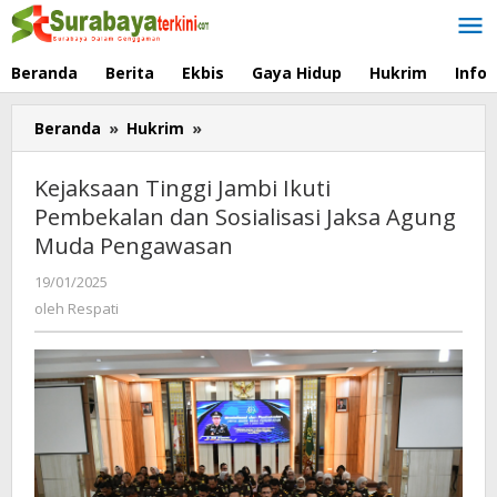
Lewati
ke
konten
Beranda
Berita
Ekbis
Gaya Hidup
Hukrim
Info
Beranda
»
Hukrim
»
Kejaksaan
Tinggi
Jambi
Kejaksaan Tinggi Jambi Ikuti
Ikuti
Pembekalan dan Sosialisasi Jaksa Agung
Pembekalan
Muda Pengawasan
dan
Sosialisasi
19/01/2025
oleh
Jaksa
Respati
oleh
Respati
Agung
Muda
Pengawasan