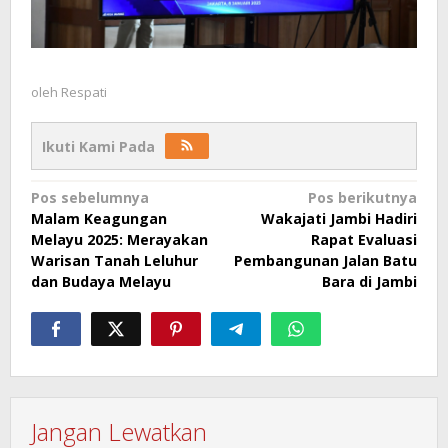
oleh
Respati
Ikuti Kami Pada
Navigasi
Pos sebelumnya
Pos berikutnya
Malam Keagungan
Wakajati Jambi Hadiri
pos
Melayu 2025: Merayakan
Rapat Evaluasi
Warisan Tanah Leluhur
Pembangunan Jalan Batu
dan Budaya Melayu
Bara di Jambi
Jangan Lewatkan