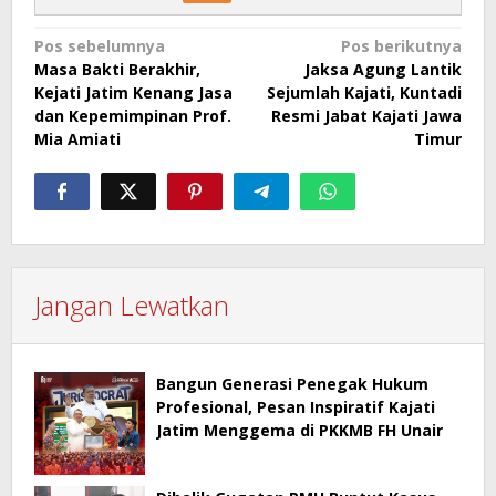
Navigasi
Pos sebelumnya
Pos berikutnya
Masa Bakti Berakhir,
Jaksa Agung Lantik
pos
Kejati Jatim Kenang Jasa
Sejumlah Kajati, Kuntadi
dan Kepemimpinan Prof.
Resmi Jabat Kajati Jawa
Mia Amiati
Timur
Jangan Lewatkan
Bangun Generasi Penegak Hukum
Profesional, Pesan Inspiratif Kajati
Jatim Menggema di PKKMB FH Unair