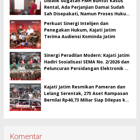
Dibalik Gugatan PMH Buntut Kasus
Rental, Ada Perjanjian Damai Sudah
Sah Disepakati, Namun Proses Hukum
Berlanjut
Perkuat Sinergi Intelijen dan
Penegakan Hukum, Kajati Jatim
Terima Audiensi Kominda Jatim
Sinergi Peradilan Modern: Kajati Jatim
Hadiri Sosialisasi SEMA No. 2/2026 dan
Peluncuran Persidangan Elektronik di
PT Surabaya
Kajati Jatim Resmikan Pameran dan
Lelang Serentak, 275 Aset Rampasan
Bernilai Rp40,73 Miliar Siap Dilepas ke
Publik
Komentar