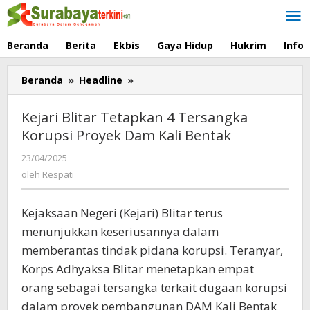
Lewati
ke
konten
Beranda
Berita
Ekbis
Gaya Hidup
Hukrim
Info
Beranda
»
Headline
»
Kejari
Blitar
Tetapkan
Kejari Blitar Tetapkan 4 Tersangka
4
Korupsi Proyek Dam Kali Bentak
Tersangka
Korupsi
23/04/2025
oleh
Proyek
Respati
oleh
Respati
Dam
Kali
Bentak
Kejaksaan Negeri (Kejari) Blitar terus
menunjukkan keseriusannya dalam
memberantas tindak pidana korupsi. Teranyar,
Korps Adhyaksa Blitar menetapkan empat
orang sebagai tersangka terkait dugaan korupsi
dalam proyek pembangunan DAM Kali Bentak