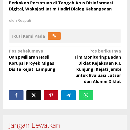
Perkokoh Persatuan di Tengah Arus Disinformasi
Digital, Wakajati Jatim Hadiri Dialog Kebangsaan
oleh
Respati
Ikuti Kami Pada
Navigasi
Pos sebelumnya
Pos berikutnya
Uang Miliaran Hasil
Tim Monitoring Badan
pos
Korupsi Proyek Migas
Diklat Kejaksaan R.I.
Disita Kejati Lampung
Kunjungi Kejati Jambi
untuk Evaluasi Latsar
dan Alumni Diklat
Jangan Lewatkan