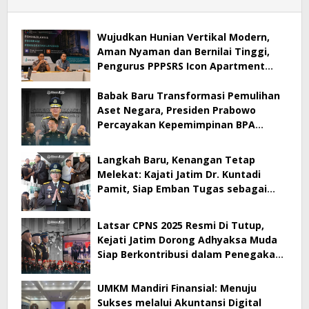
Wujudkan Hunian Vertikal Modern,
Aman Nyaman dan Bernilai Tinggi,
Pengurus PPPSRS Icon Apartment
Gresik Terapkan Aplikasi Digital Pro
Apps
Babak Baru Transformasi Pemulihan
Aset Negara, Presiden Prabowo
Percayakan Kepemimpinan BPA
kepada Dr. Kuntadi
Langkah Baru, Kenangan Tetap
Melekat: Kajati Jatim Dr. Kuntadi
Pamit, Siap Emban Tugas sebagai
Kepala BPA
Latsar CPNS 2025 Resmi Di Tutup,
Kejati Jatim Dorong Adhyaksa Muda
Siap Berkontribusi dalam Penegakan
Hukum
UMKM Mandiri Finansial: Menuju
Sukses melalui Akuntansi Digital