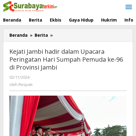
Lewati
ke
konten
Beranda
Berita
Ekbis
Gaya Hidup
Hukrim
Info
Beranda
»
Berita
»
Kejati
Jambi
hadir
Kejati Jambi hadir dalam Upacara
dalam
Peringatan Hari Sumpah Pemuda ke-96
Upacara
di Provinsi Jambi
Peringatan
Hari
02/11/2024
oleh
Sumpah
Respati
oleh
Respati
Pemuda
ke-
96
di
Provinsi
Jambi