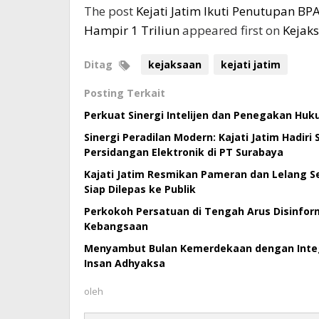
The post
Kejati Jatim Ikuti Penutupan BP
Hampir 1 Triliun
appeared first on
Kejak
Ditag
kejaksaan
kejati jatim
Posting Terkait
Perkuat Sinergi Intelijen dan Penegakan Huk
Sinergi Peradilan Modern: Kajati Jatim Hadiri
Persidangan Elektronik di PT Surabaya
Kajati Jatim Resmikan Pameran dan Lelang Se
Siap Dilepas ke Publik
Perkokoh Persatuan di Tengah Arus Disinforma
Kebangsaan
Menyambut Bulan Kemerdekaan dengan Integri
Insan Adhyaksa
oleh