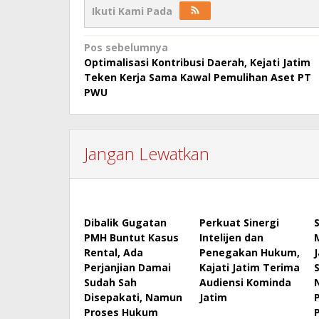
Ikuti Kami Pada
Navigasi
Pos sebelumnya
Optimalisasi Kontribusi Daerah, Kejati Jatim
pos
Teken Kerja Sama Kawal Pemulihan Aset PT
PWU
Jangan Lewatkan
Dibalik Gugatan
Perkuat Sinergi
PMH Buntut Kasus
Intelijen dan
Rental, Ada
Penegakan Hukum,
Perjanjian Damai
Kajati Jatim Terima
Sudah Sah
Audiensi Kominda
Disepakati, Namun
Jatim
Proses Hukum