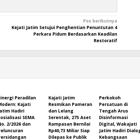
Pos berikutnya
Kejati Jatim Setujui Penghentian Penuntutan 4
Perkara Pidum Berdasarkan Keadilan
Restoratif
Sinergi Peradilan
Kajati Jatim
Perkokoh
Modern: Kajati
Resmikan Pameran
Persatuan di
Jatim Hadiri
dan Lelang
Tengah Arus
Sosialisasi SEMA
Serentak, 275 Aset
Disinformasi
No. 2/2026 dan
Rampasan Bernilai
Digital, Wakajati
Peluncuran
Rp40,73 Miliar Siap
Jatim Hadiri Dialo
Persidangan
Dilepas ke Publik
Kebangsaan