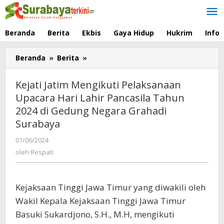
Lewati
ke
konten
Beranda
Berita
Ekbis
Gaya Hidup
Hukrim
Info
Beranda
»
Berita
»
Kejati
Jatim
Mengikuti
Kejati Jatim Mengikuti Pelaksanaan
Pelaksanaan
Upacara Hari Lahir Pancasila Tahun
Upacara
2024 di Gedung Negara Grahadi
Hari
Lahir
Surabaya
Pancasila
01/06/2024
oleh
Tahun
Respati
oleh
Respati
2024
di
Gedung
Negara
Kejaksaan Tinggi Jawa Timur yang diwakili oleh
Grahadi
Wakil Kepala Kejaksaan Tinggi Jawa Timur
Surabaya
Basuki Sukardjono, S.H., M.H, mengikuti