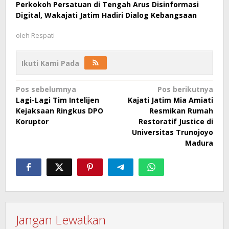
Perkokoh Persatuan di Tengah Arus Disinformasi
Digital, Wakajati Jatim Hadiri Dialog Kebangsaan
oleh
Respati
Ikuti Kami Pada
Navigasi
Pos sebelumnya
Pos berikutnya
Lagi-Lagi Tim Intelijen
Kajati Jatim Mia Amiati
pos
Kejaksaan Ringkus DPO
Resmikan Rumah
Koruptor
Restoratif Justice di
Universitas Trunojoyo
Madura
Jangan Lewatkan