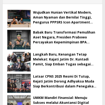
Wujudkan Hunian Vertikal Modern,
Aman Nyaman dan Bernilai Tinggi,
Pengurus PPPSRS Icon Apartment
Gresik Terapkan Aplikasi Digital Pro
Apps
Babak Baru Transformasi Pemulihan
Aset Negara, Presiden Prabowo
Percayakan Kepemimpinan BPA
kepada Dr. Kuntadi
Langkah Baru, Kenangan Tetap
Melekat: Kajati Jatim Dr. Kuntadi
Pamit, Siap Emban Tugas sebagai
Kepala BPA
Latsar CPNS 2025 Resmi Di Tutup,
Kejati Jatim Dorong Adhyaksa Muda
Siap Berkontribusi dalam Penegakan
Hukum
UMKM Mandiri Finansial: Menuju
Sukses melalui Akuntansi Digital