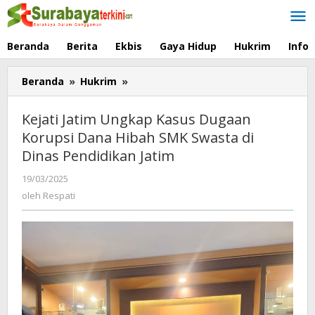
Lewati
ke
konten
Beranda
Berita
Ekbis
Gaya Hidup
Hukrim
Info
Beranda
»
Hukrim
»
Kejati
Jatim
Ungkap
Kejati Jatim Ungkap Kasus Dugaan
Kasus
Korupsi Dana Hibah SMK Swasta di
Dugaan
Dinas Pendidikan Jatim
Korupsi
Dana
19/03/2025
oleh
Hibah
Respati
oleh
Respati
SMK
Swasta
di
Dinas
Pendidikan
Jatim