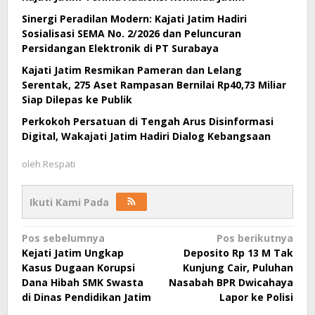
Sinergi Peradilan Modern: Kajati Jatim Hadiri
Sosialisasi SEMA No. 2/2026 dan Peluncuran
Persidangan Elektronik di PT Surabaya
Kajati Jatim Resmikan Pameran dan Lelang
Serentak, 275 Aset Rampasan Bernilai Rp40,73 Miliar
Siap Dilepas ke Publik
Perkokoh Persatuan di Tengah Arus Disinformasi
Digital, Wakajati Jatim Hadiri Dialog Kebangsaan
oleh
Respati
Ikuti Kami Pada
Navigasi
Pos sebelumnya
Pos berikutnya
Kejati Jatim Ungkap
Deposito Rp 13 M Tak
pos
Kasus Dugaan Korupsi
Kunjung Cair, Puluhan
Dana Hibah SMK Swasta
Nasabah BPR Dwicahaya
di Dinas Pendidikan Jatim
Lapor ke Polisi