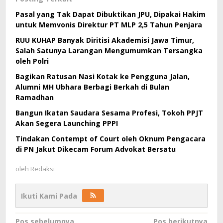
Pasal yang Tak Dapat Dibuktikan JPU, Dipakai Hakim
untuk Memvonis Direktur PT MLP 2,5 Tahun Penjara
RUU KUHAP Banyak Diritisi Akademisi Jawa Timur,
Salah Satunya Larangan Mengumumkan Tersangka
oleh Polri
Bagikan Ratusan Nasi Kotak ke Pengguna Jalan,
Alumni MH Ubhara Berbagi Berkah di Bulan
Ramadhan
Bangun Ikatan Saudara Sesama Profesi, Tokoh PPJT
Akan Segera Launching PPPI
Tindakan Contempt of Court oleh Oknum Pengacara
di PN Jakut Dikecam Forum Advokat Bersatu
oleh
Redaksi
Ikuti Kami Pada
Navigasi
Pos sebelumnya
Pos berikutnya