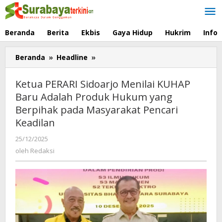
Lewati
ke
konten
Beranda
Berita
Ekbis
Gaya Hidup
Hukrim
Info
Beranda
»
Headline
»
Ketua
PERARI
Sidoarjo
Ketua PERARI Sidoarjo Menilai KUHAP
Menilai
Baru Adalah Produk Hukum yang
KUHAP
Berpihak pada Masyarakat Pencari
Baru
Adalah
Keadilan
Produk
25/12/2025
oleh
Hukum
Redaksi
oleh
Redaksi
yang
Berpihak
pada
Masyarakat
Pencari
Keadilan