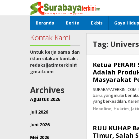
Lewati
ke
konten
Beranda
Berita
Ekbis
Gaya Hidu
Kontak Kami
Tag:
Univers
Untuk kerja sama dan
iklan silakan kontak :
Ketua PERARI 
redaksijatimterkini@
Adalah Produ
gmail.com
Masyarakat Pe
Archives
SURABAYATERKINI.COM: 
baru, yang mulai berlaku
Agustus 2026
yang berkeadilan. Kare
Headline
,
Hukrim
,
Jat
Juli 2026
Juni 2026
RUU KUHAP Ban
Timur, Salah 
Mei 2026