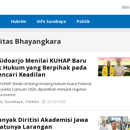
Min
p
Hukrim
Info Surabaya
Politik
itas Bhayangkara
Sidoarjo Menilai KUHAP Baru
k Hukum yang Berpihak pada
ncari Keadilan
KUHAP (Kitab Undang-Undang Hukum Acara Pidana)
 pada 2 Januari 2026, dipastikan menjadi regulasi
na esensi
im
,
Surabaya
,
Terkini
25/12/2025
oleh
Redaksi
yak Diritisi Akademisi Jawa
Satunya Larangan