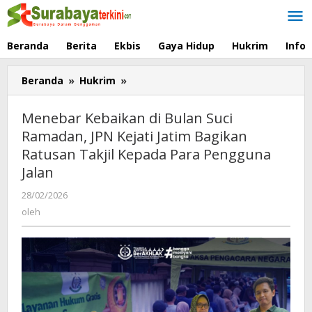
Lewati
ke
konten
Beranda
Berita
Ekbis
Gaya Hidup
Hukrim
Info
Beranda
»
Hukrim
»
Menebar
Kebaikan
di
Menebar Kebaikan di Bulan Suci
Bulan
Ramadan, JPN Kejati Jatim Bagikan
Suci
Ratusan Takjil Kepada Para Pengguna
Ramadan,
JPN
Jalan
Kejati
28/02/2026
oleh
Jatim
oleh
Bagikan
Ratusan
Takjil
Kepada
Para
Pengguna
Jalan