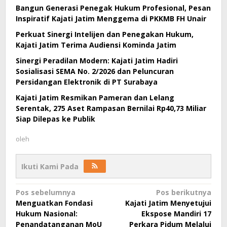
Bangun Generasi Penegak Hukum Profesional, Pesan
Inspiratif Kajati Jatim Menggema di PKKMB FH Unair
Perkuat Sinergi Intelijen dan Penegakan Hukum,
Kajati Jatim Terima Audiensi Kominda Jatim
Sinergi Peradilan Modern: Kajati Jatim Hadiri
Sosialisasi SEMA No. 2/2026 dan Peluncuran
Persidangan Elektronik di PT Surabaya
Kajati Jatim Resmikan Pameran dan Lelang
Serentak, 275 Aset Rampasan Bernilai Rp40,73 Miliar
Siap Dilepas ke Publik
oleh
Ikuti Kami Pada
Navigasi
Pos sebelumnya
Pos berikutnya
Menguatkan Fondasi
Kajati Jatim Menyetujui
pos
Hukum Nasional:
Ekspose Mandiri 17
Penandatanganan MoU
Perkara Pidum Melalui