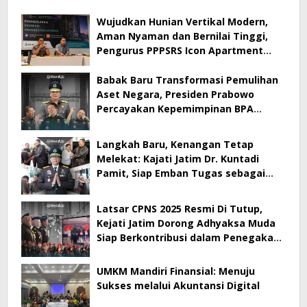
Wujudkan Hunian Vertikal Modern,
Aman Nyaman dan Bernilai Tinggi,
Pengurus PPPSRS Icon Apartment
Gresik Terapkan Aplikasi Digital Pro
Apps
Babak Baru Transformasi Pemulihan
Aset Negara, Presiden Prabowo
Percayakan Kepemimpinan BPA
kepada Dr. Kuntadi
Langkah Baru, Kenangan Tetap
Melekat: Kajati Jatim Dr. Kuntadi
Pamit, Siap Emban Tugas sebagai
Kepala BPA
Latsar CPNS 2025 Resmi Di Tutup,
Kejati Jatim Dorong Adhyaksa Muda
Siap Berkontribusi dalam Penegakan
Hukum
UMKM Mandiri Finansial: Menuju
Sukses melalui Akuntansi Digital