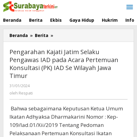
Lewati
ke
konten
Beranda
Berita
Ekbis
Gaya Hidup
Hukrim
Info
Beranda
»
Berita
»
Pengarahan
Kajati
Jatim
Pengarahan Kajati Jatim Selaku
Selaku
Pengawas IAD pada Acara Pertemuan
Pengawas
Konsultasi (PK) IAD Se Wilayah Jawa
IAD
pada
Timur
Acara
31/01/2024
oleh
Pertemuan
Respati
oleh
Respati
Konsultasi
(PK)
IAD
Bahwa sebagaimana Keputusan Ketua Umum
Se
Ikatan Adhyaksa Dharmakarini Nomor : Kep-
Wilayah
109/Iad.01/Xii/2019 Tentang Pedoman
Jawa
Timur
Pelaksanaan Pertemuan Konsultasi Ikatan