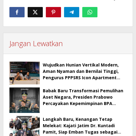
Jangan Lewatkan
Wujudkan Hunian Vertikal Modern,
Aman Nyaman dan Bernilai Tinggi,
Pengurus PPPSRS Icon Apartment
Gresik Terapkan Aplikasi Digital Pro
Apps
Babak Baru Transformasi Pemulihan
Aset Negara, Presiden Prabowo
Percayakan Kepemimpinan BPA
kepada Dr. Kuntadi
Langkah Baru, Kenangan Tetap
Melekat: Kajati Jatim Dr. Kuntadi
Pamit, Siap Emban Tugas sebagai