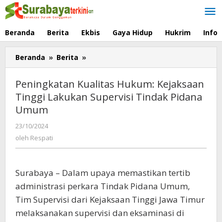
Lewati
ke
konten
Beranda
Berita
Ekbis
Gaya Hidup
Hukrim
Info
Beranda
»
Berita
»
Peningkatan
Kualitas
Hukum:
Peningkatan Kualitas Hukum: Kejaksaan
Kejaksaan
Tinggi Lakukan Supervisi Tindak Pidana
Tinggi
Umum
Lakukan
Supervisi
23/10/2024
oleh
Tindak
Respati
oleh
Respati
Pidana
Umum
Surabaya – Dalam upaya memastikan tertib
administrasi perkara Tindak Pidana Umum,
Tim Supervisi dari Kejaksaan Tinggi Jawa Timur
melaksanakan supervisi dan eksaminasi di