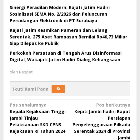
Sinergi Peradilan Modern: Kajati Jatim Hadiri
Sosialisasi SEMA No. 2/2026 dan Peluncuran
Persidangan Elektronik di PT Surabaya
Kajati Jatim Resmikan Pameran dan Lelang
Serentak, 275 Aset Rampasan Bernilai Rp40,73 Miliar
Siap Dilepas ke Publik
Perkokoh Persatuan di Tengah Arus Disinformasi
Digital, Wakajati Jatim Hadiri Dialog Kebangsaan
oleh
Respati
Ikuti Kami Pada
Navigasi
Pos sebelumnya
Pos berikutnya
Kepala Kejaksaan Tinggi
Kejati Jambi hadiri Rapat
pos
Jambi Tinjau
Persiapan
Pelaksanaan SKD CPNS
Penyelenggaraan Pilkada
Kejaksaan RI Tahun 2024
Serentak 2024 di Provinsi
Jambi