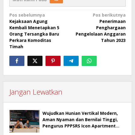
Navigasi
Pos sebelumnya
Pos berikutnya
Kejaksaan Agung
Penerimaan
pos
Kembali Menetapkan 5
Penghargaan
Orang Tersangka Baru
Pengelolaan Anggaran
Perkara Komoditas
Tahun 2023
Timah
Jangan Lewatkan
Wujudkan Hunian Vertikal Modern,
Aman Nyaman dan Bernilai Tinggi,
Pengurus PPPSRS Icon Apartment
Gresik Terapkan Aplikasi Digital Pro