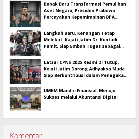
Apps
Babak Baru Transformasi Pemulihan
Aset Negara, Presiden Prabowo
Percayakan Kepemimpinan BPA
kepada Dr. Kuntadi
Langkah Baru, Kenangan Tetap
Melekat: Kajati Jatim Dr. Kuntadi
Pamit, Siap Emban Tugas sebagai
Kepala BPA
Latsar CPNS 2025 Resmi Di Tutup,
Kejati Jatim Dorong Adhyaksa Muda
Siap Berkontribusi dalam Penegakan
Hukum
UMKM Mandiri Finansial: Menuju
Sukses melalui Akuntansi Digital
Komentar