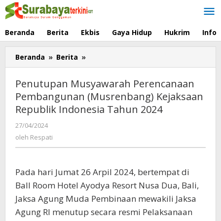
Lewati
ke
konten
Beranda
Berita
Ekbis
Gaya Hidup
Hukrim
Info
Beranda
»
Berita
»
Penutupan
Musyawarah
Perencanaan
Penutupan Musyawarah Perencanaan
Pembangunan
Pembangunan (Musrenbang) Kejaksaan
(Musrenbang)
Republik Indonesia Tahun 2024
Kejaksaan
Republik
27/04/2024
oleh
Indonesia
Respati
oleh
Respati
Tahun
2024
Pada hari Jumat 26 Arpil 2024, bertempat di
Ball Room Hotel Ayodya Resort Nusa Dua, Bali,
Jaksa Agung Muda Pembinaan mewakili Jaksa
Agung RI menutup secara resmi Pelaksanaan