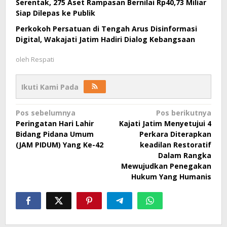
Serentak, 275 Aset Rampasan Bernilai Rp40,73 Miliar
Siap Dilepas ke Publik
Perkokoh Persatuan di Tengah Arus Disinformasi
Digital, Wakajati Jatim Hadiri Dialog Kebangsaan
oleh
Respati
Ikuti Kami Pada
Navigasi
Pos sebelumnya
Pos berikutnya
Peringatan Hari Lahir
Kajati Jatim Menyetujui 4
pos
Bidang Pidana Umum
Perkara Diterapkan
(JAM PIDUM) Yang Ke-42
keadilan Restoratif
Dalam Rangka
Mewujudkan Penegakan
Hukum Yang Humanis