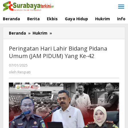
Lewati
ke
konten
Beranda
Berita
Ekbis
Gaya Hidup
Hukrim
Info
Beranda
»
Hukrim
»
Peringatan
Hari
Lahir
Peringatan Hari Lahir Bidang Pidana
Bidang
Umum (JAM PIDUM) Yang Ke-42
Pidana
Umum
07/01/2025
oleh
(JAM
Respati
oleh
Respati
PIDUM)
Yang
Ke-
42