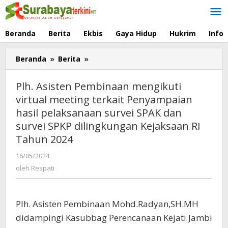
Lewati
ke
konten
Beranda
Berita
Ekbis
Gaya Hidup
Hukrim
Info
Beranda
»
Berita
»
Plh.
Asisten
Pembinaan
Plh. Asisten Pembinaan mengikuti
mengikuti
virtual meeting terkait Penyampaian
virtual
hasil pelaksanaan survei SPAK dan
meeting
terkait
survei SPKP dilingkungan Kejaksaan RI
Penyampaian
Tahun 2024
hasil
pelaksanaan
16/05/2024
oleh
Respati
survei
oleh
Respati
SPAK
dan
survei
Plh. Asisten Pembinaan Mohd.Radyan,SH.MH
SPKP
didampingi Kasubbag Perencanaan Kejati Jambi
dilingkungan