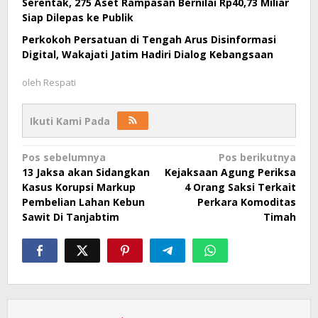
Serentak, 275 Aset Rampasan Bernilai Rp40,73 Miliar
Siap Dilepas ke Publik
Perkokoh Persatuan di Tengah Arus Disinformasi
Digital, Wakajati Jatim Hadiri Dialog Kebangsaan
oleh
Respati
Ikuti Kami Pada
Navigasi
Pos sebelumnya
Pos berikutnya
13 Jaksa akan Sidangkan
Kejaksaan Agung Periksa
pos
Kasus Korupsi Markup
4 Orang Saksi Terkait
Pembelian Lahan Kebun
Perkara Komoditas
Sawit Di Tanjabtim
Timah