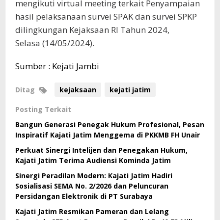
Kejaksaan
mengikuti virtual meeting terkait Penyampaian
RI
hasil pelaksanaan survei SPAK dan survei SPKP
Tahun
dilingkungan Kejaksaan RI Tahun 2024,
2024
Selasa (14/05/2024).
Sumber : Kejati Jambi
Ditag
kejaksaan
kejati jatim
Posting Terkait
Bangun Generasi Penegak Hukum Profesional, Pesan
Inspiratif Kajati Jatim Menggema di PKKMB FH Unair
Perkuat Sinergi Intelijen dan Penegakan Hukum,
Kajati Jatim Terima Audiensi Kominda Jatim
Sinergi Peradilan Modern: Kajati Jatim Hadiri
Sosialisasi SEMA No. 2/2026 dan Peluncuran
Persidangan Elektronik di PT Surabaya
Kajati Jatim Resmikan Pameran dan Lelang