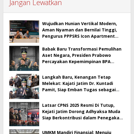
Jangan Lewatkan
Wujudkan Hunian Vertikal Modern,
Aman Nyaman dan Bernilai Tinggi,
Pengurus PPPSRS Icon Apartment
Gresik Terapkan Aplikasi Digital Pro
Apps
Babak Baru Transformasi Pemulihan
Aset Negara, Presiden Prabowo
Percayakan Kepemimpinan BPA
kepada Dr. Kuntadi
Langkah Baru, Kenangan Tetap
Melekat: Kajati Jatim Dr. Kuntadi
Pamit, Siap Emban Tugas sebagai
Kepala BPA
Latsar CPNS 2025 Resmi Di Tutup,
Kejati Jatim Dorong Adhyaksa Muda
Siap Berkontribusi dalam Penegakan
Hukum
UMKM Mandiri Finansial: Menuju