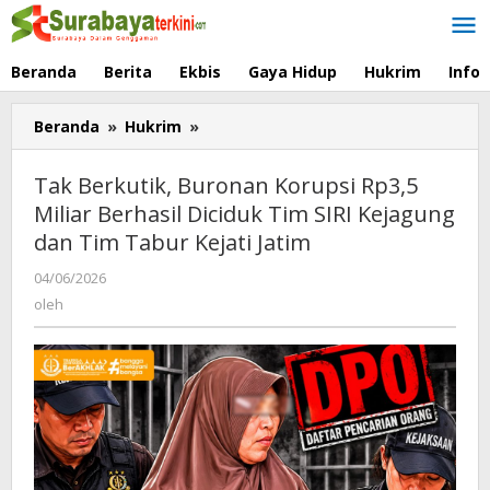
Lewati
ke
konten
Beranda
Berita
Ekbis
Gaya Hidup
Hukrim
Info
Beranda
»
Hukrim
»
Tak
Berkutik,
Buronan
Tak Berkutik, Buronan Korupsi Rp3,5
Korupsi
Miliar Berhasil Diciduk Tim SIRI Kejagung
Rp3,5
dan Tim Tabur Kejati Jatim
Miliar
Berhasil
04/06/2026
oleh
Diciduk
oleh
Tim
SIRI
Kejagung
dan
Tim
Tabur
Kejati
Jatim