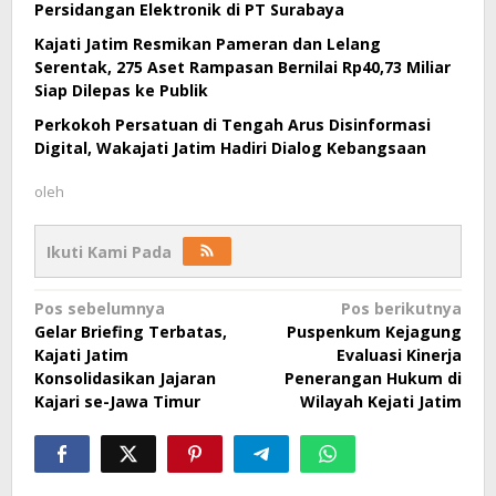
Persidangan Elektronik di PT Surabaya
Kajati Jatim Resmikan Pameran dan Lelang
Serentak, 275 Aset Rampasan Bernilai Rp40,73 Miliar
Siap Dilepas ke Publik
Perkokoh Persatuan di Tengah Arus Disinformasi
Digital, Wakajati Jatim Hadiri Dialog Kebangsaan
oleh
Ikuti Kami Pada
Navigasi
Pos sebelumnya
Pos berikutnya
Gelar Briefing Terbatas,
Puspenkum Kejagung
pos
Kajati Jatim
Evaluasi Kinerja
Konsolidasikan Jajaran
Penerangan Hukum di
Kajari se-Jawa Timur
Wilayah Kejati Jatim