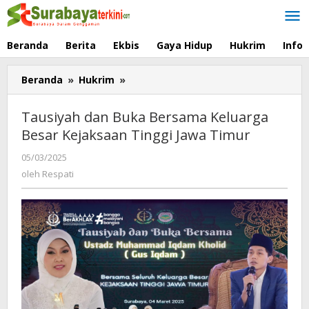
Lewati
ke
konten
Beranda
Berita
Ekbis
Gaya Hidup
Hukrim
Info
Beranda
»
Hukrim
»
Tausiyah
dan
Buka
Tausiyah dan Buka Bersama Keluarga
Bersama
Besar Kejaksaan Tinggi Jawa Timur
Keluarga
Besar
05/03/2025
oleh
Kejaksaan
Respati
oleh
Respati
Tinggi
Jawa
Timur