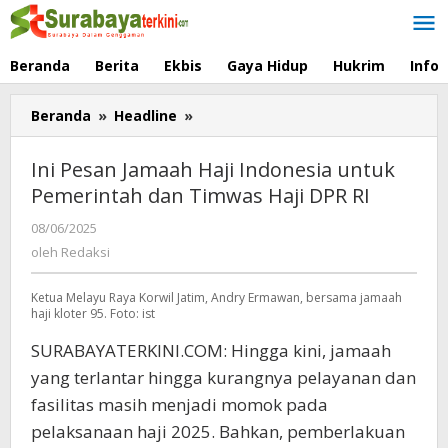
Lewati
ke
konten
Beranda
Berita
Ekbis
Gaya Hidup
Hukrim
Info
Beranda
»
Headline
»
Ini
Pesan
Jamaah
Ini Pesan Jamaah Haji Indonesia untuk
Haji
Pemerintah dan Timwas Haji DPR RI
Indonesia
untuk
08/06/2025
oleh
Pemerintah
Redaksi
oleh
Redaksi
dan
Timwas
Ketua Melayu Raya Korwil Jatim, Andry Ermawan, bersama jamaah
Haji
haji kloter 95. Foto: ist
DPR
RI
SURABAYATERKINI.COM: Hingga kini, jamaah
yang terlantar hingga kurangnya pelayanan dan
fasilitas masih menjadi momok pada
pelaksanaan haji 2025. Bahkan, pemberlakuan