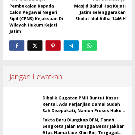
Navigasi
Pembekalan Kepada
Masjid Baitul Haq Kejati
pos
Calon Pegawai Negeri
Jatim Selenggarakan
Sipil (CPNS) Kejaksaan Di
Sholat Idul Adha 1446 H
Wilayah Hukum Kejati
Jatim
Jangan Lewatkan
Dibalik Gugatan PMH Buntut Kasus
Rental, Ada Perjanjian Damai Sudah
Sah Disepakati, Namun Proses Hukum
Berlanjut
Fakta Baru Diungkap BPN, Tanah
Sengketa Jalan Mangga Besar Jakbar
Atas Nama Lioe Khin Bin, Tergugat