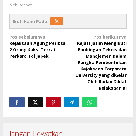
oleh
Respati
Ikuti Kami Pada
Navigasi
Pos sebelumnya
Pos berikutnya
Kejaksaan Agung Periksa
Kejati Jatim Mengikuti
pos
2 Orang Saksi Terkait
Bimbingan Teknis dan
Perkara Tol Japek
Manajemen Dalam
Rangka Pembentukan
Kejaksaan Corporate
University yang diGelar
Oleh Badan Diklat
Kejaksaan RI
Jangan Lewatkan