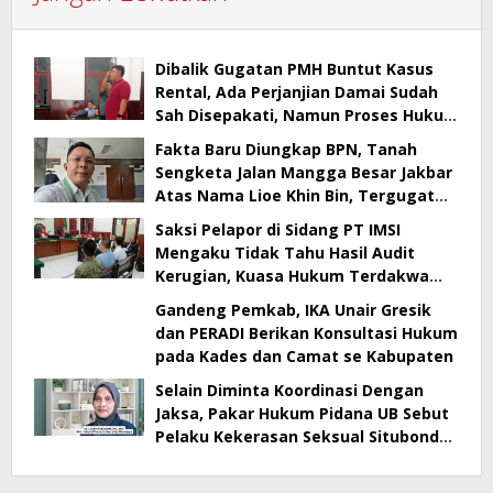
Dibalik Gugatan PMH Buntut Kasus
Rental, Ada Perjanjian Damai Sudah
Sah Disepakati, Namun Proses Hukum
Berlanjut
Fakta Baru Diungkap BPN, Tanah
Sengketa Jalan Mangga Besar Jakbar
Atas Nama Lioe Khin Bin, Tergugat
Tak Bisa Buktikan Kepemilikan
Saksi Pelapor di Sidang PT IMSI
Mengaku Tidak Tahu Hasil Audit
Kerugian, Kuasa Hukum Terdakwa
Sebut Banyak Kejanggalan
Gandeng Pemkab, IKA Unair Gresik
dan PERADI Berikan Konsultasi Hukum
pada Kades dan Camat se Kabupaten
Selain Diminta Koordinasi Dengan
Jaksa, Pakar Hukum Pidana UB Sebut
Pelaku Kekerasan Seksual Situbondo
Harusnya Jadi Tersangka