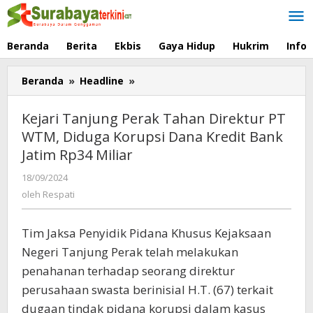
Lewati
ke
konten
Beranda
Berita
Ekbis
Gaya Hidup
Hukrim
Info
Beranda
»
Headline
»
Kejari
Tanjung
Perak
Kejari Tanjung Perak Tahan Direktur PT
Tahan
WTM, Diduga Korupsi Dana Kredit Bank
Direktur
Jatim Rp34 Miliar
PT
WTM,
18/09/2024
oleh
Diduga
Respati
oleh
Respati
Korupsi
Dana
Kredit
Tim Jaksa Penyidik Pidana Khusus Kejaksaan
Bank
Negeri Tanjung Perak telah melakukan
Jatim
penahanan terhadap seorang direktur
Rp34
Miliar
perusahaan swasta berinisial H.T. (67) terkait
dugaan tindak pidana korupsi dalam kasus