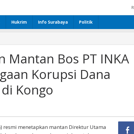
R
p
Hukrim
Info Surabaya
Politik
an Mantan Bos PT INKA
ugaan Korupsi Dana
 di Kongo
im) resmi menetapkan mantan Direktur Utama