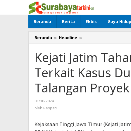
Lewati
ke
konten
Beranda
Berita
Ekbis
Gaya Hidu
Beranda
»
Headline
»
Kejati
Jatim
Tahan
Kejati Jatim Tah
Mantan
Bos
Terkait Kasus D
PT
INKA
Terkait
Talangan Proyek
Kasus
Dugaan
Korupsi
01/10/2024
oleh
Dana
Respati
oleh
Respati
Talangan
Proyek
Kejaksaan Tinggi Jawa Timur (Kejati Jat
di
Kongo