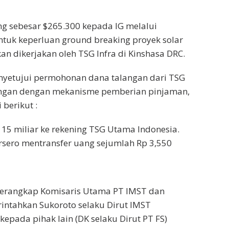
ang sebesar $265.300 kepada IG melalui
ntuk keperluan ground breaking proyek solar
n dikerjakan oleh TSG Infra di Kinshasa DRC.
nyetujui permohonan dana talangan dari TSG
angan dengan mekanisme pemberian pinjaman,
berikut :
15 miliar ke rekening TSG Utama Indonesia.
rsero mentransfer uang sejumlah Rp 3,550
 merangkap Komisaris Utama PT IMST dan
rintahkan Sukoroto selaku Dirut IMST
epada pihak lain (DK selaku Dirut PT FS)