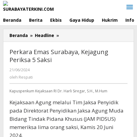
Lewati
ke
konten
Beranda
Berita
Ekbis
Gaya Hidup
Hukrim
Info
Beranda
»
Headline
»
Perkara
Emas
Surabaya,
Perkara Emas Surabaya, Kejagung
Kejagung
Periksa 5 Saksi
Periksa
5
21/06/2024
oleh
Saksi
Respati
oleh
Respati
Kapuspenkum Kejaksaan RI Dr. Harli Siregar, S.H., M.Hum
Kejaksaan Agung melalui Tim Jaksa Penyidik
pada Direktorat Penyidikan Jaksa Agung Muda
Bidang Tindak Pidana Khusus (JAM PIDSUS)
memeriksa lima orang saksi, Kamis 20 Juni
2024.