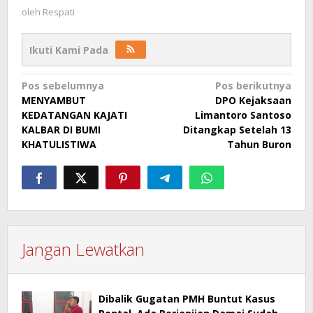
oleh
Respati
Ikuti Kami Pada
Navigasi
Pos sebelumnya
Pos berikutnya
MENYAMBUT
DPO Kejaksaan
pos
KEDATANGAN KAJATI
Limantoro Santoso
KALBAR DI BUMI
Ditangkap Setelah 13
KHATULISTIWA
Tahun Buron
Jangan Lewatkan
Dibalik Gugatan PMH Buntut Kasus