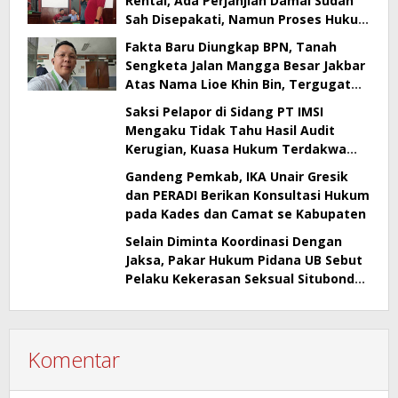
Rental, Ada Perjanjian Damai Sudah
Sah Disepakati, Namun Proses Hukum
Berlanjut
Fakta Baru Diungkap BPN, Tanah
Sengketa Jalan Mangga Besar Jakbar
Atas Nama Lioe Khin Bin, Tergugat
Tak Bisa Buktikan Kepemilikan
Saksi Pelapor di Sidang PT IMSI
Mengaku Tidak Tahu Hasil Audit
Kerugian, Kuasa Hukum Terdakwa
Sebut Banyak Kejanggalan
Gandeng Pemkab, IKA Unair Gresik
dan PERADI Berikan Konsultasi Hukum
pada Kades dan Camat se Kabupaten
Selain Diminta Koordinasi Dengan
Jaksa, Pakar Hukum Pidana UB Sebut
Pelaku Kekerasan Seksual Situbondo
Harusnya Jadi Tersangka
Komentar