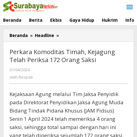
Lewati
ke
konten
Beranda
Berita
Ekbis
Gaya Hidup
Hukrim
Info
Beranda
»
Headline
»
Perkara
Komoditas
Timah,
Perkara Komoditas Timah, Kejagung
Kejagung
Telah Periksa 172 Orang Saksi
Telah
Periksa
01/04/2024
oleh
172
Respati
oleh
Respati
Orang
Saksi
Kejaksaan Agung melalui Tim Jaksa Penyidik
pada Direktorat Penyidikan Jaksa Agung Muda
Bidang Tindak Pidana Khusus (JAM Pidsus)
Senin 1 April 2024 telah memeriksa 4 orang
saksi, sehingga total sampai dengan hari ini
yang telah diperiksa sejumlah 172 orang saksi.