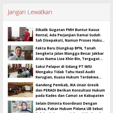
Jangan Lewatkan
Dibalik Gugatan PMH Buntut Kasus
Rental, Ada Perjanjian Damai Sudah
Sah Disepakati, Namun Proses Hukum
Berlanjut
Fakta Baru Diungkap BPN, Tanah
Sengketa Jalan Mangga Besar Jakbar
Atas Nama Lioe Khin Bin, Tergugat
Tak Bisa Buktikan Kepemilikan
Saksi Pelapor di Sidang PT IMSI
Mengaku Tidak Tahu Hasil Audit
Kerugian, Kuasa Hukum Terdakwa
Sebut Banyak Kejanggalan
Gandeng Pemkab, IKA Unair Gresik
dan PERADI Berikan Konsultasi Hukum
pada Kades dan Camat se Kabupaten
Selain Diminta Koordinasi Dengan
Jaksa, Pakar Hukum Pidana UB Sebut