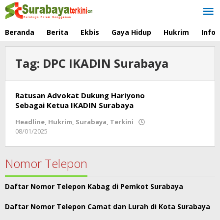
Lewati
ke
konten
Beranda
Berita
Ekbis
Gaya Hidup
Hukrim
Info
Tag:
DPC IKADIN Surabaya
Ratusan Advokat Dukung Hariyono
Sebagai Ketua IKADIN Surabaya
Headline
,
Hukrim
,
Surabaya
,
Terkini
08/01/2025
oleh
Redaksi
Nomor Telepon
Daftar Nomor Telepon Kabag di Pemkot Surabaya
Daftar Nomor Telepon Camat dan Lurah di Kota Surabaya