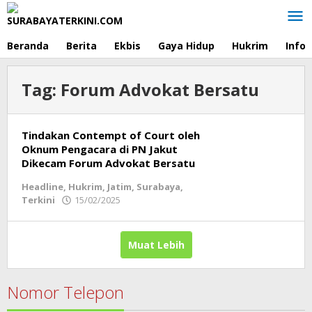
Lewati
ke
konten
Beranda
Berita
Ekbis
Gaya Hidup
Hukrim
Info
Tag:
Forum Advokat Bersatu
Tindakan Contempt of Court oleh
Oknum Pengacara di PN Jakut
Dikecam Forum Advokat Bersatu
Headline
,
Hukrim
,
Jatim
,
Surabaya
,
Terkini
15/02/2025
oleh
Redaksi
Muat Lebih
Nomor Telepon