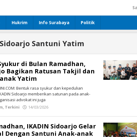
S
p
Hukrim
Info Surabaya
Politik
Sidoarjo Santuni Yatim
 Syukur di Bulan Ramadhan,
jo Bagikan Ratusan Takjil dan
-anak Yatim
NI.COM: Bentuk rasa syukur dan kepedulian
KADIN Sidoarjo memberikan satunan pada anak-
rganisasi advokat ini juga
im
,
Terkini
14/03/2026
oleh
Redaksi
adhan, IKADIN Sidoarjo Gelar
al Dengan Santuni Anak-anak