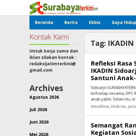
Lewati
ke
konten
Beranda
Berita
Ekbis
Gaya Hidu
Kontak Kami
Tag:
IKADIN 
Untuk kerja sama dan
iklan silakan kontak :
Refleksi Rasa
redaksijatimterkini@
IKADIN Sidoar
gmail.com
Santuni Anak
Archives
Sidoarjo-SURABAYATERKI
terhadap sesama, DPC I
Agustus 2026
anak yatim. Selain itu, o
Headline
,
Hukrim
,
Jat
Juli 2026
Juni 2026
Semangat Ram
Kegiatan Sosi
Mei 2026