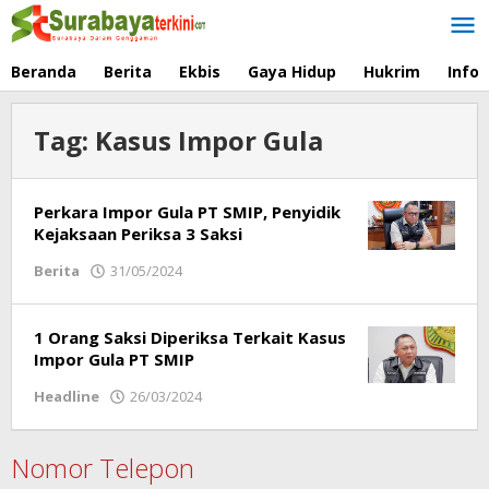
Lewati
ke
konten
Beranda
Berita
Ekbis
Gaya Hidup
Hukrim
Info
Tag:
Kasus Impor Gula
Perkara Impor Gula PT SMIP, Penyidik
Kejaksaan Periksa 3 Saksi
Berita
31/05/2024
oleh
Respati
1 Orang Saksi Diperiksa Terkait Kasus
Impor Gula PT SMIP
Headline
26/03/2024
oleh
Respati
Nomor Telepon