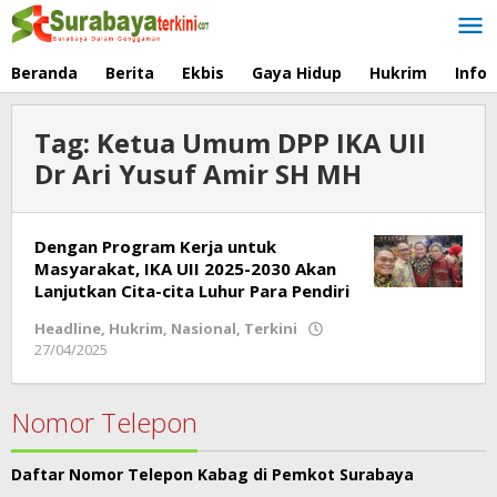
Lewati
ke
konten
Beranda
Berita
Ekbis
Gaya Hidup
Hukrim
Info
Tag:
Ketua Umum DPP IKA UII
Dr Ari Yusuf Amir SH MH
Dengan Program Kerja untuk
Masyarakat, IKA UII 2025-2030 Akan
Lanjutkan Cita-cita Luhur Para Pendiri
Headline
,
Hukrim
,
Nasional
,
Terkini
27/04/2025
oleh
Redaksi
Nomor Telepon
Daftar Nomor Telepon Kabag di Pemkot Surabaya