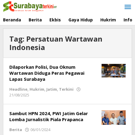
Lewati
ke
konten
Beranda
Berita
Ekbis
Gaya Hidup
Hukrim
Info
Tag:
Persatuan Wartawan
Indonesia
Dilaporkan Polisi, Dua Oknum
Wartawan Diduga Peras Pegawai
Lapas Surabaya
Headline
,
Hukrim
,
Jatim
,
Terkini
21/08/2025
oleh
Redaksi
Sambut HPN 2024, PWI Jatim Gelar
Lomba Jurnalistik Piala Prapanca
Berita
06/01/2024
oleh