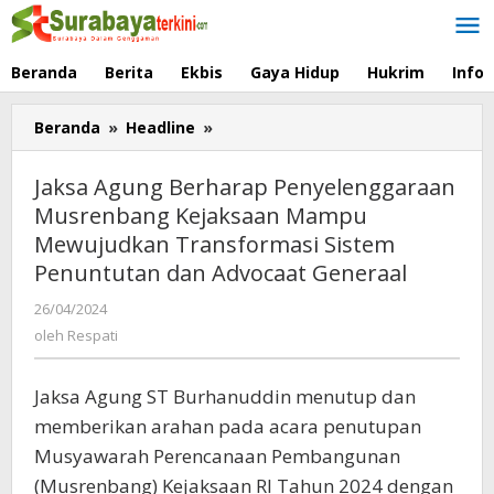
Lewati
ke
konten
Beranda
Berita
Ekbis
Gaya Hidup
Hukrim
Info
Beranda
»
Headline
»
Jaksa
Agung
Berharap
Jaksa Agung Berharap Penyelenggaraan
Penyelenggaraan
Musrenbang Kejaksaan Mampu
Musrenbang
Mewujudkan Transformasi Sistem
Kejaksaan
Mampu
Penuntutan dan Advocaat Generaal
Mewujudkan
26/04/2024
oleh
Transformasi
Respati
oleh
Respati
Sistem
Penuntutan
dan
Jaksa Agung ST Burhanuddin menutup dan
Advocaat
memberikan arahan pada acara penutupan
Generaal
Musyawarah Perencanaan Pembangunan
(Musrenbang) Kejaksaan RI Tahun 2024 dengan