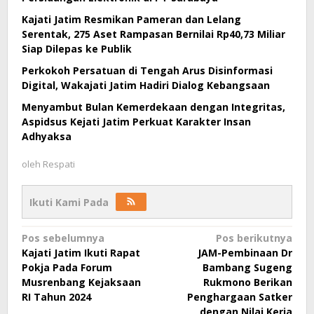
Kajati Jatim Resmikan Pameran dan Lelang
Serentak, 275 Aset Rampasan Bernilai Rp40,73 Miliar
Siap Dilepas ke Publik
Perkokoh Persatuan di Tengah Arus Disinformasi
Digital, Wakajati Jatim Hadiri Dialog Kebangsaan
Menyambut Bulan Kemerdekaan dengan Integritas,
Aspidsus Kejati Jatim Perkuat Karakter Insan
Adhyaksa
oleh
Respati
Ikuti Kami Pada
Navigasi
Pos sebelumnya
Pos berikutnya
Kajati Jatim Ikuti Rapat
JAM-Pembinaan Dr
pos
Pokja Pada Forum
Bambang Sugeng
Musrenbang Kejaksaan
Rukmono Berikan
RI Tahun 2024
Penghargaan Satker
dengan Nilai Kerja