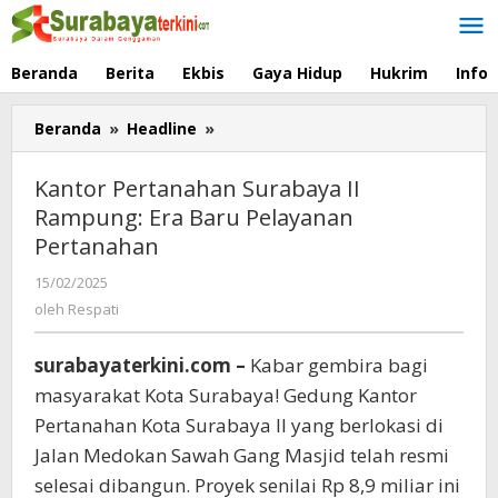
Lewati
ke
konten
Beranda
Berita
Ekbis
Gaya Hidup
Hukrim
Info
Beranda
»
Headline
»
Kantor
Pertanahan
Surabaya
Kantor Pertanahan Surabaya II
II
Rampung: Era Baru Pelayanan
Rampung:
Pertanahan
Era
Baru
15/02/2025
oleh
Pelayanan
Respati
oleh
Respati
Pertanahan
surabayaterkini.com –
Kabar gembira bagi
masyarakat Kota Surabaya! Gedung Kantor
Pertanahan Kota Surabaya II yang berlokasi di
Jalan Medokan Sawah Gang Masjid telah resmi
selesai dibangun. Proyek senilai Rp 8,9 miliar ini