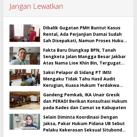
Jangan Lewatkan
Dibalik Gugatan PMH Buntut Kasus
Rental, Ada Perjanjian Damai Sudah
Sah Disepakati, Namun Proses Hukum
Berlanjut
Fakta Baru Diungkap BPN, Tanah
Sengketa Jalan Mangga Besar Jakbar
Atas Nama Lioe Khin Bin, Tergugat
Tak Bisa Buktikan Kepemilikan
Saksi Pelapor di Sidang PT IMSI
Mengaku Tidak Tahu Hasil Audit
Kerugian, Kuasa Hukum Terdakwa
Sebut Banyak Kejanggalan
Gandeng Pemkab, IKA Unair Gresik
dan PERADI Berikan Konsultasi Hukum
pada Kades dan Camat se Kabupaten
Selain Diminta Koordinasi Dengan
Jaksa, Pakar Hukum Pidana UB Sebut
Pelaku Kekerasan Seksual Situbondo
Harusnya Jadi Tersangka