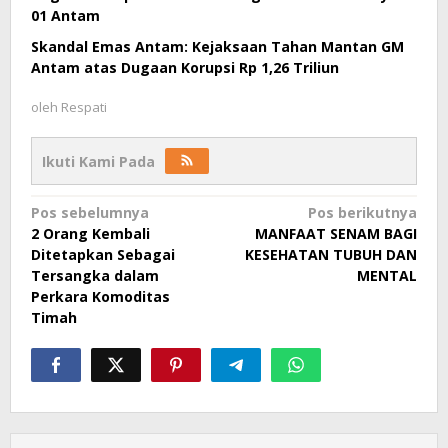
01 Antam
Skandal Emas Antam: Kejaksaan Tahan Mantan GM
Antam atas Dugaan Korupsi Rp 1,26 Triliun
oleh
Respati
Ikuti Kami Pada
Navigasi
Pos sebelumnya
Pos berikutnya
2 Orang Kembali
MANFAAT SENAM BAGI
pos
Ditetapkan Sebagai
KESEHATAN TUBUH DAN
Tersangka dalam
MENTAL
Perkara Komoditas
Timah