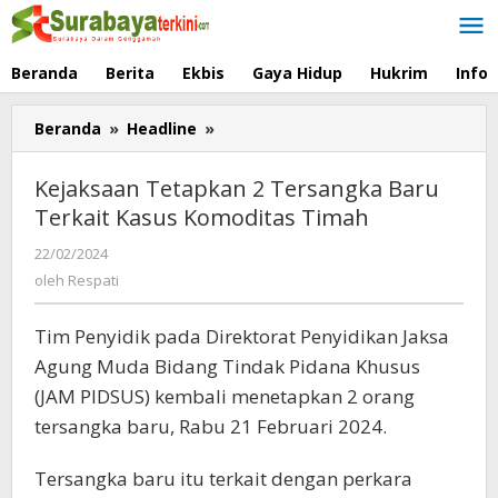
Lewati
ke
konten
Beranda
Berita
Ekbis
Gaya Hidup
Hukrim
Info
Beranda
»
Headline
»
Kejaksaan
Tetapkan
2
Kejaksaan Tetapkan 2 Tersangka Baru
Tersangka
Terkait Kasus Komoditas Timah
Baru
Terkait
22/02/2024
oleh
Kasus
Respati
oleh
Respati
Komoditas
Timah
Tim Penyidik pada Direktorat Penyidikan Jaksa
Agung Muda Bidang Tindak Pidana Khusus
(JAM PIDSUS) kembali menetapkan 2 orang
tersangka baru, Rabu 21 Februari 2024.
Tersangka baru itu terkait dengan perkara