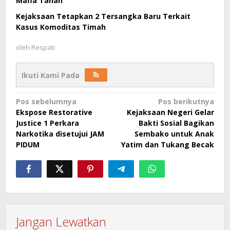
Mafia Tanah
Kejaksaan Tetapkan 2 Tersangka Baru Terkait
Kasus Komoditas Timah
oleh
Respati
Ikuti Kami Pada
Navigasi
Pos sebelumnya
Pos berikutnya
Ekspose Restorative
Kejaksaan Negeri Gelar
pos
Justice 1 Perkara
Bakti Sosial Bagikan
Narkotika disetujui JAM
Sembako untuk Anak
PIDUM
Yatim dan Tukang Becak
Jangan Lewatkan