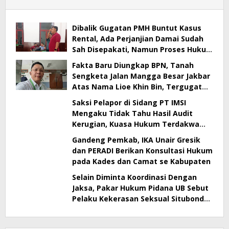
Dibalik Gugatan PMH Buntut Kasus
Rental, Ada Perjanjian Damai Sudah
Sah Disepakati, Namun Proses Hukum
Berlanjut
Fakta Baru Diungkap BPN, Tanah
Sengketa Jalan Mangga Besar Jakbar
Atas Nama Lioe Khin Bin, Tergugat
Tak Bisa Buktikan Kepemilikan
Saksi Pelapor di Sidang PT IMSI
Mengaku Tidak Tahu Hasil Audit
Kerugian, Kuasa Hukum Terdakwa
Sebut Banyak Kejanggalan
Gandeng Pemkab, IKA Unair Gresik
dan PERADI Berikan Konsultasi Hukum
pada Kades dan Camat se Kabupaten
Selain Diminta Koordinasi Dengan
Jaksa, Pakar Hukum Pidana UB Sebut
Pelaku Kekerasan Seksual Situbondo
Harusnya Jadi Tersangka