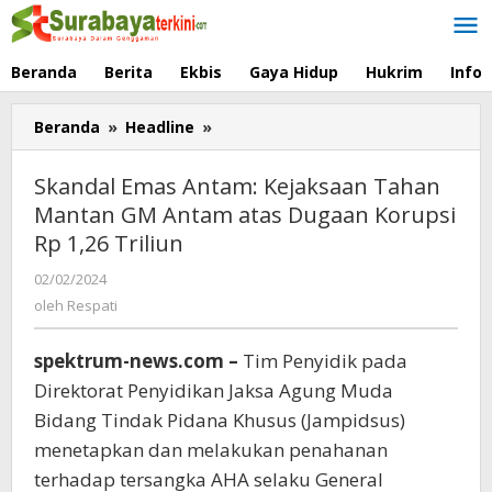
Lewati
ke
konten
Beranda
Berita
Ekbis
Gaya Hidup
Hukrim
Info
Beranda
»
Headline
»
Skandal
Emas
Antam:
Skandal Emas Antam: Kejaksaan Tahan
Kejaksaan
Mantan GM Antam atas Dugaan Korupsi
Tahan
Rp 1,26 Triliun
Mantan
GM
02/02/2024
oleh
Antam
Respati
oleh
Respati
atas
Dugaan
Korupsi
spektrum-news.com –
Tim Penyidik pada
Rp
Direktorat Penyidikan Jaksa Agung Muda
1,26
Bidang Tindak Pidana Khusus (Jampidsus)
Triliun
menetapkan dan melakukan penahanan
terhadap tersangka AHA selaku General