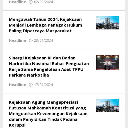
Headline
02/02/2024
oleh
Respati
Mengawali Tahun 2024, Kejaksaan
Menjadi Lembaga Penegak Hukum
Paling Dipercaya Masyarakat
Headline
23/01/2024
oleh
Respati
Sinergi Kejaksaan RI dan Badan
Narkotika Nasional Bahas Penguatan
Kerja Sama Pengelolaan Aset TPPU
Perkara Narkotika
Headline
17/01/2024
oleh
Respati
Kejaksaan Agung Mengapresiasi
Putusan Mahkamah Konstitusi yang
Menguatkan Kewenangan Kejaksaan
dalam Penyidikan Tindak Pidana
Korupsi