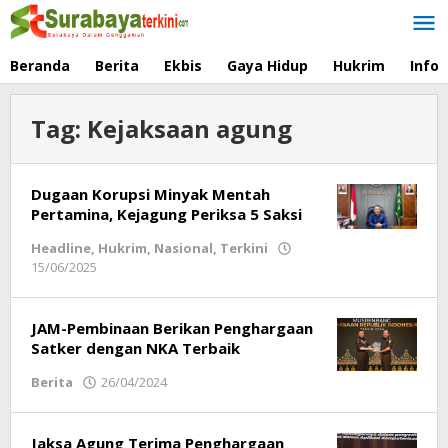
Lewati
ke
konten
Beranda
Berita
Ekbis
Gaya Hidup
Hukrim
Info
Tag:
Kejaksaan agung
Dugaan Korupsi Minyak Mentah
Pertamina, Kejagung Periksa 5 Saksi
Headline
,
Hukrim
,
Nasional
,
Terkini
15/06/2025
oleh
Redaksi
JAM-Pembinaan Berikan Penghargaan
Satker dengan NKA Terbaik
Berita
26/04/2024
oleh
Respati
Jaksa Agung Terima Penghargaan