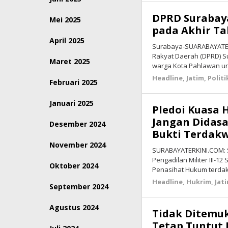
DPRD Surabay
Mei 2025
pada Akhir T
April 2025
Surabaya-SUARABAYATER
Rakyat Daerah (DPRD) 
Maret 2025
warga Kota Pahlawan 
Headline
,
Jatim
,
Politi
Februari 2025
Januari 2025
Pledoi Kuasa
Jangan Didas
Desember 2024
Bukti Terdak
November 2024
SURABAYATERKINI.COM: S
Pengadilan Militer III-
Oktober 2024
Penasihat Hukum terda
Headline
,
Hukrim
,
Jat
September 2024
Agustus 2024
Tidak Ditemuk
Tetap Tuntut 