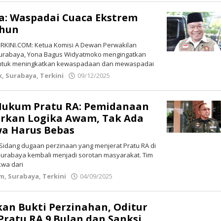
a: Waspadai Cuaca Ekstrem
ahun
KINI.COM: Ketua Komisi A Dewan Perwakilan
Surabaya, Yona Bagus Widyatmoko mengingatkan
untuk meningkatkan kewaspadaan dan mewaspadai
k
,
Surabaya
,
Terkini
09/12/2025
oleh
Redaksi
 Hukum Pratu RA: Pemidanaan
arkan Logika Awam, Tak Ada
wa Harus Bebas
idang dugaan perzinaan yang menjerat Pratu RA di
12 Surabaya kembali menjadi sorotan masyarakat. Tim
kwa dari
im
,
Surabaya
,
Terkini
04/09/2025
oleh
Redaksi
an Bukti Perzinahan, Oditur
Pratu RA 9 Bulan dan Sanksi