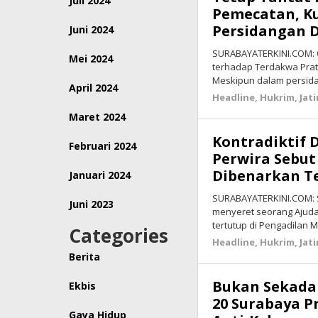
Juli 2024
Pemecatan, K
Persidangan 
Juni 2024
SURABAYATERKINI.COM: O
Mei 2024
terhadap Terdakwa Pratu
Meskipun dalam persida
April 2024
Headline
,
Hukrim
,
Jat
Maret 2024
Kontradiktif 
Februari 2024
Perwira Sebut
Dibenarkan T
Januari 2024
SURABAYATERKINI.COM: 
Juni 2023
menyeret seorang Ajudan
tertutup di Pengadilan M
Categories
Headline
,
Hukrim
,
Jat
Berita
Bukan Sekadar
Ekbis
20 Surabaya P
Gaya Hidup