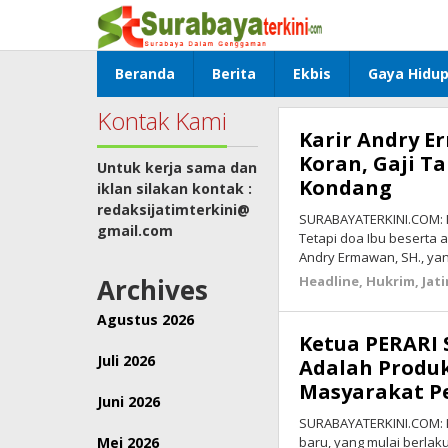
Lewati
ke
konten
Beranda
Berita
Ekbis
Gaya Hidu
Kontak Kami
Karir Andry E
Koran, Gaji T
Untuk kerja sama dan
Kondang
iklan silakan kontak :
redaksijatimterkini@
SURABAYATERKINI.COM: 
gmail.com
Tetapi doa Ibu beserta 
Andry Ermawan, SH., ya
Archives
Headline
,
Hukrim
,
Jat
Agustus 2026
Ketua PERARI 
Juli 2026
Adalah Produ
Masyarakat Pe
Juni 2026
SURABAYATERKINI.COM: 
Mei 2026
baru, yang mulai berlaku