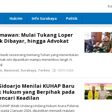
Ka
p
Hukrim
Info Surabaya
Politik
rmawan: Mulai Tukang Loper
ak Dibayar, hingga Advokat
Nasib seseorang memang Tuhan yang menentukan.
anak istri dipastikan mampu menembus langit. H.
ng
im
,
Nasional
,
Surabaya
,
Terkini
10/01/2026
oleh
Redaksi
Sidoarjo Menilai KUHAP Baru
k Hukum yang Berpihak pada
ncari Keadilan
KUHAP (Kitab Undang-Undang Hukum Acara Pidana)
 pada 2 Januari 2026, dipastikan menjadi regulasi