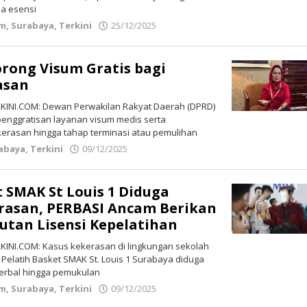
na esensi
im
,
Surabaya
,
Terkini
25/12/2025
oleh
Redaksi
rong Visum Gratis bagi
asan
INI.COM: Dewan Perwakilan Rakyat Daerah (DPRD)
enggratisan layanan visum medis serta
rasan hingga tahap terminasi atau pemulihan
abaya
,
Terkini
09/12/2025
oleh
Redaksi
t SMAK St Louis 1 Diduga
rasan, PERBASI Ancam Berikan
utan Lisensi Kepelatihan
INI.COM: Kasus kekerasan di lingkungan sekolah
g Pelatih Basket SMAK St. Louis 1 Surabaya diduga
erbal hingga pemukulan
im
,
Surabaya
,
Terkini
09/12/2025
oleh
Redaksi