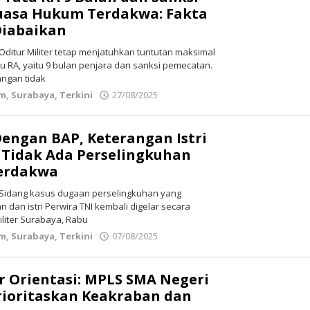
uasa Hukum Terdakwa: Fakta
Diabaikan
ditur Militer tetap menjatuhkan tuntutan maksimal
 RA, yaitu 9 bulan penjara dan sanksi pemecatan.
ngan tidak
im
,
Surabaya
,
Terkini
27/08/2025
oleh
Redaksi
Dengan BAP, Keterangan Istri
 Tidak Ada Perselingkuhan
erdakwa
Sidang kasus dugaan perselingkuhan yang
 dan istri Perwira TNI kembali digelar secara
iliter Surabaya, Rabu
im
,
Surabaya
,
Terkini
07/08/2025
oleh
Redaksi
 Orientasi: MPLS SMA Negeri
rioritaskan Keakraban dan