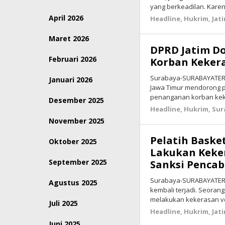
yang berkeadilan. Kare
April 2026
Headline
,
Hukrim
,
Jat
Maret 2026
DPRD Jatim Do
Februari 2026
Korban Keker
Surabaya-SURABAYATERK
Januari 2026
Jawa Timur mendorong p
penanganan korban keke
Desember 2025
Headline
,
Hukrim
,
Sur
November 2025
Pelatih Baske
Oktober 2025
Lakukan Keke
September 2025
Sanksi Pencab
Surabaya-SURABAYATERK
Agustus 2025
kembali terjadi. Seoran
melakukan kekerasan v
Juli 2025
Headline
,
Hukrim
,
Jat
Juni 2025